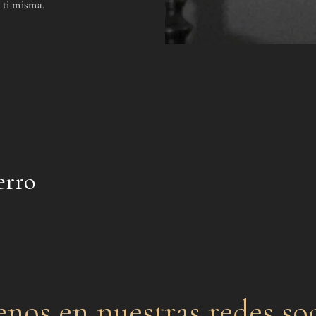
 ti misma.
erro
enos en nuestras redes soc