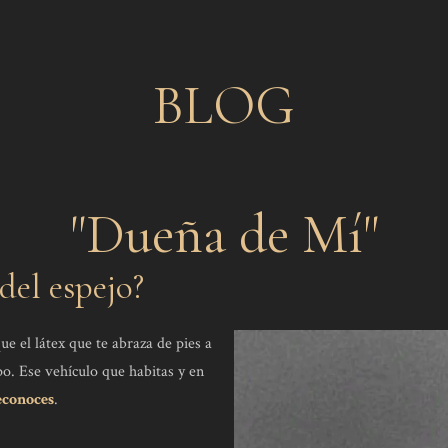
BLOG
"Dueña de Mí"
 del espejo?
e el látex que te abraza de pies a
o. Ese vehículo que habitas y en
econoces
.