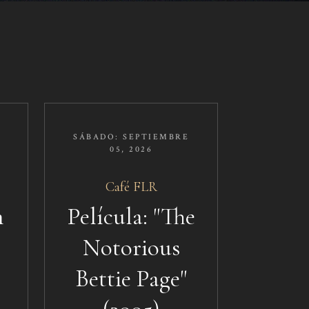
SÁBADO: SEPTIEMBRE
05, 2026
Café FLR​​
n
Película: "The
Notorious
Bettie Page"