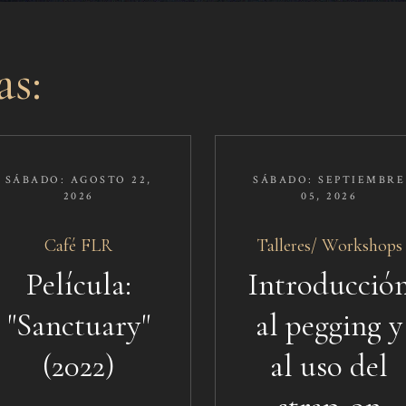
as:
SÁBADO: AGOSTO 22,
SÁBADO: SEPTIEMBRE
2026​
05, 2026​
Café FLR​​
Talleres/ Workshops
Película:
Introducció
"Sanctuary"
al pegging y
(2022)
al uso del