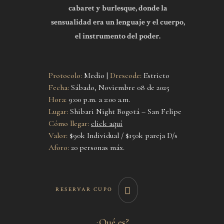
cabaret y burlesque, donde la
sensualidad era un lenguaje y el cuerpo,
el instrumento del poder.
Protocolo:
Medio |
Drescode:
Estricto
Fecha:
Sábado, Noviembre 08 de 2025
Hora:
9:00 p.m. a 2:00 a.m.
Lugar:
Shibari Night Bogotá – San Felipe
Cómo llegar:
click aquí
Valor:
$90k Individual / $150k pareja D/s
Aforo:
20 personas máx.
RESERVAR CUPO
¿Qué es?